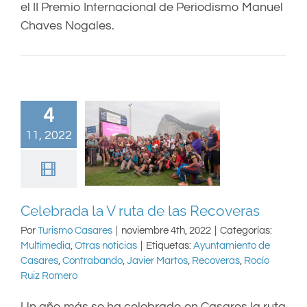
el II Premio Internacional de Periodismo Manuel
Chaves Nogales.
4
11, 2022
Celebrada la V ruta de las Recoveras
Por
Turismo Casares
|
noviembre 4th, 2022
|
Categorías:
Multimedia
,
Otras noticias
|
Etiquetas:
Ayuntamiento de
Casares
,
Contrabando
,
Javier Martos
,
Recoveras
,
Rocío
Ruiz Romero
Un año más se ha celebrado en Casares la ruta