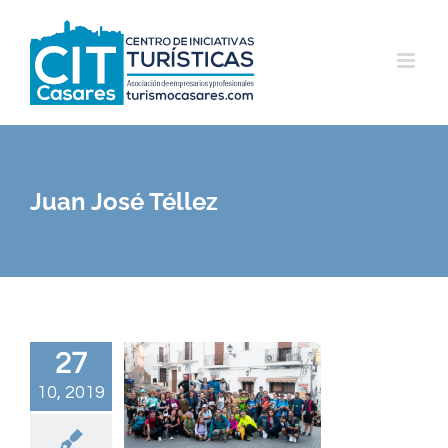
Saltar
al
contenido
Juan José Téllez
27
10, 2019