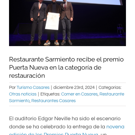
Restaurante Sarmiento recibe el premio
Puerta Nueva en la categoría de
restauración
Por
Turismo Casares
|
diciembre 23rd, 2024
|
Categorías:
Otras noticias
|
Etiquetas:
Comer en Casares
,
Restaurante
Sarmiento
,
Restaurantes Casares
El auditorio Edgar Neville ha sido el escenario
donde se ha celebrado la entrega de la
novena
edición de los Premios Puerta Nueva
, un