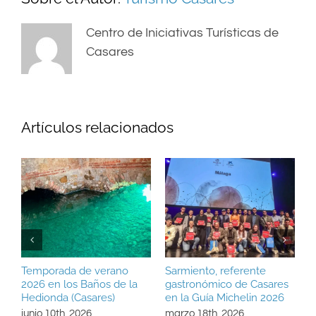
Centro de Iniciativas Turísticas de
Casares
Artículos relacionados
Temporada de verano
Sarmiento, referente
P
2026 en los Baños de la
gastronómico de Casares
“
Hedionda (Casares)
en la Guía Michelin 2026
d
junio 10th, 2026
marzo 18th, 2026
m