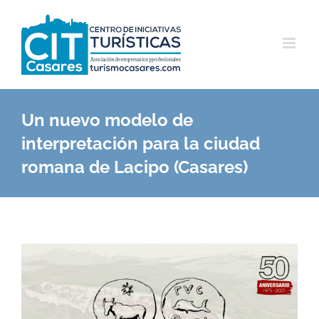
Saltar
al
contenido
Un nuevo modelo de
interpretación para la ciudad
romana de Lacipo (Casares)
Ver
imagen
más
grande