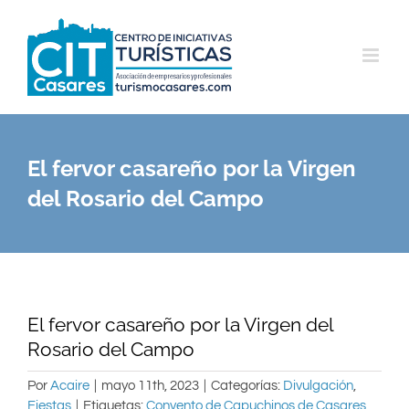
Saltar
al
contenido
El fervor casareño por la Virgen
del Rosario del Campo
El fervor casareño por la Virgen del
Rosario del Campo
Por
Acaire
|
mayo 11th, 2023
|
Categorías:
Divulgación
,
Fiestas
|
Etiquetas:
Convento de Capuchinos de Casares
,