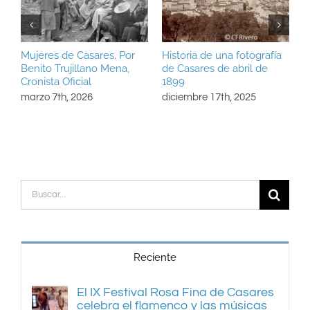
Mujeres de Casares. Por
Historia de una fotografía
U
Benito Trujillano Mena,
de Casares de abril de
u
Cronista Oficial
1899
J
marzo 7th, 2026
diciembre 17th, 2025
d
Buscar:
Reciente
El IX Festival Rosa Fina de Casares
celebra el flamenco y las músicas