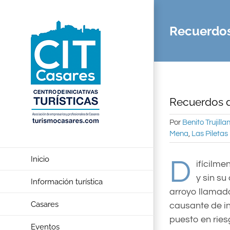
Saltar
al
Recuerdos 
contenido
Recuerdos de
Por
Benito Trujill
Mena
,
Las Piletas
Inicio
D
ifícilm
y sin su
Información turística
arroyo llamado
Casares
causante de in
puesto en ries
Eventos