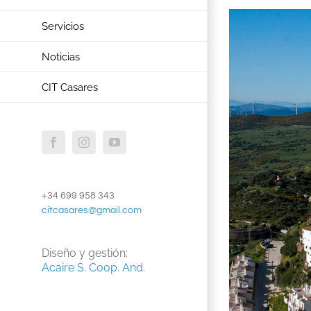
Servicios
Noticias
CIT Casares
Facebook
Instagram
YouTube
+34 699 958 343
citcasares@gmail.com
Diseño y gestión:
Acaire S. Coop. And.