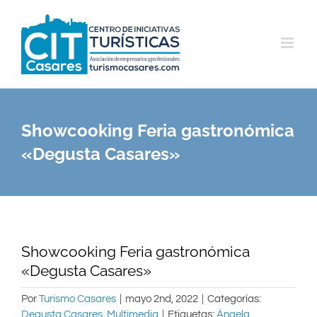
Saltar
al
contenido
Showcooking Feria gastronómica
«Degusta Casares»
Showcooking Feria gastronómica
«Degusta Casares»
Por
Turismo Casares
|
mayo 2nd, 2022
|
Categorías:
Degusta Casares
,
Multimedia
|
Etiquetas:
Ángela