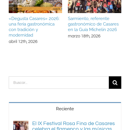
«Degusta Casares» 2026:
Sarmiento, referente
P
una feria gastronómica
gastronómico de Casares
“
con tradición y
en la Guía Michelin 2026
d
modernidad
marzo 18th, 2026
m
abril 12th, 2026
Buscar:
Reciente
El IX Festival Rosa Fina de Casares
celebra el flamenco y las músicas