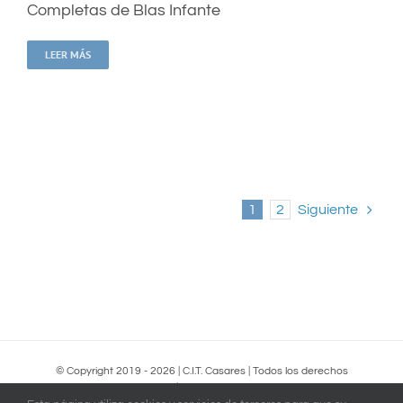
Completas de Blas Infante
LEER MÁS
1
2
Siguiente
© Copyright 2019 -
2026 | C.I.T. Casares | Todos los derechos
reservados |
Política de Privacidad