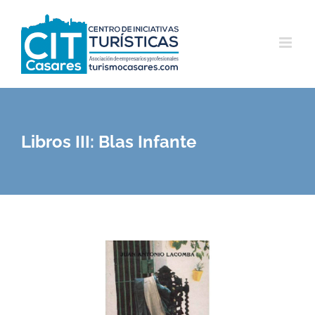
Saltar
al
contenido
Libros III: Blas Infante