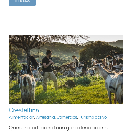
LEER MÁS
Crestellina
Alimentación
,
Artesanía
,
Comercios
,
Turismo activo
Quesería artesanal con ganadería caprina