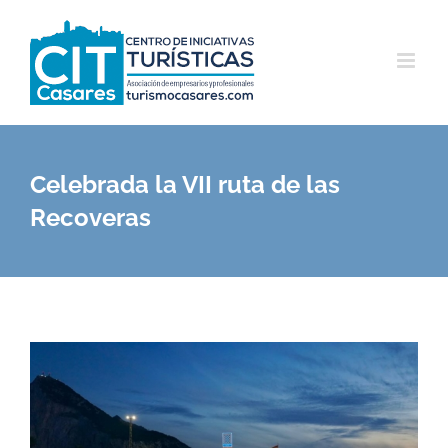
Saltar
al
contenido
Celebrada la VII ruta de las
Recoveras
Ver
imagen
más
grande