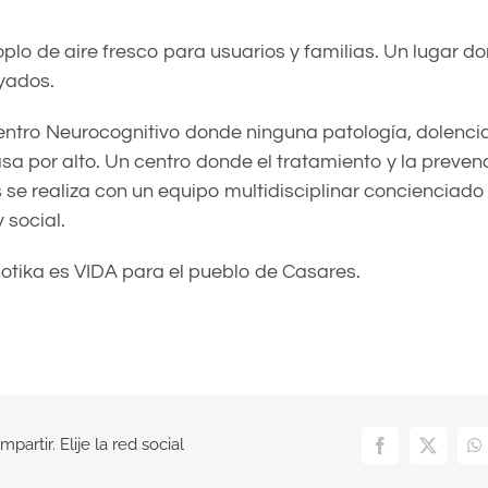
oplo de aire fresco para usuarios y familias. Un lugar d
yados.
entro Neurocognitivo donde ninguna patología, dolencia
sa por alto. Un centro donde el tratamiento y la preven
e realiza con un equipo multidisciplinar concienciado 
y social.
 Botika es VIDA para el pueblo de Casares.
partir. Elije la red social
Facebook
X
W