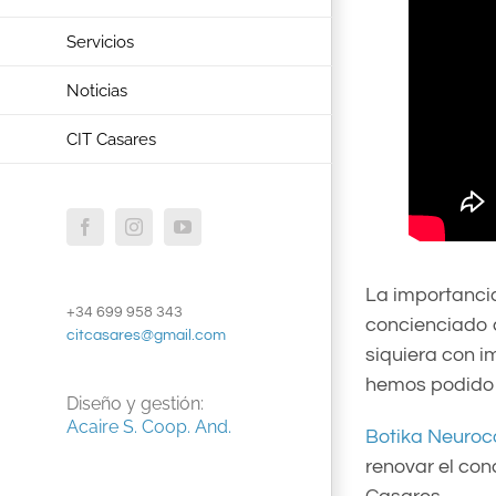
Servicios
Noticias
CIT Casares
Facebook
Instagram
YouTube
La importancia
+34 699 958 343
concienciado c
citcasares@gmail.com
siquiera con i
hemos podido r
Diseño y gestión:
Acaire S. Coop. And.
Botika Neuroc
renovar el con