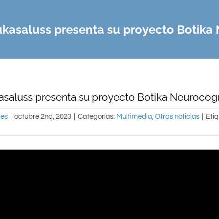
ukasaluss presenta su proyecto Botika
asaluss presenta su proyecto Botika Neurocogn
res
|
octubre 2nd, 2023
|
Categorías:
Multimedia
,
Otras noticias
|
Etiq