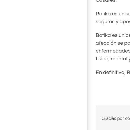
Casares.
Botika es un s
seguros y apo
Botika es un c
afección se pa
enfermedades s
física, mental 
En definitiva,
Gracias por com