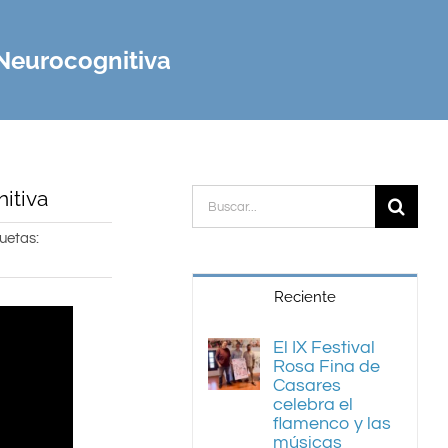
 Neurocognitiva
itiva
Buscar:
uetas:
Reciente
El IX Festival
Rosa Fina de
Casares
celebra el
flamenco y las
músicas