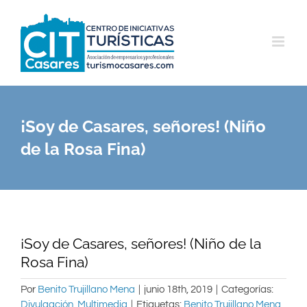
Saltar
al
contenido
¡Soy de Casares, señores! (Niño
de la Rosa Fina)
¡Soy de Casares, señores! (Niño de la
Rosa Fina)
Por
Benito Trujillano Mena
|
junio 18th, 2019
|
Categorías:
Divulgación
,
Multimedia
|
Etiquetas:
Benito Trujillano Mena
,