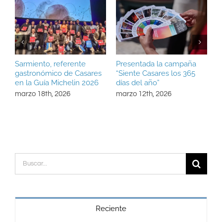
Sarmiento, referente
Presentada la campaña
M
gastronómico de Casares
“Siente Casares los 365
B
en la Guía Michelin 2026
días del año”
C
marzo 18th, 2026
marzo 12th, 2026
m
Buscar:
Reciente