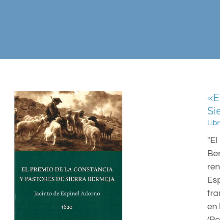
«E
Si
Lib
"El
Ber
ren
Esp
tra
en 
(Ro