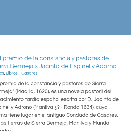
l premio de la constancia y pastores de
erra Bermeja». Jacinto de Espinel y Adorno
ros
,
Libros I: Casares
 premio de la constancia y pastores de Sierra
meja" (Madrid, 1620), es una novela pastoril del
acimiento tardío español escrita por D. Jacinto de
inel y Adrono (Manilva ¿? - Ronda 1634), cuya
ma tiene lugar en el antiguo Condado de Casares,
las tierras de Sierra Bermeja, Manilva y Munda
nda).