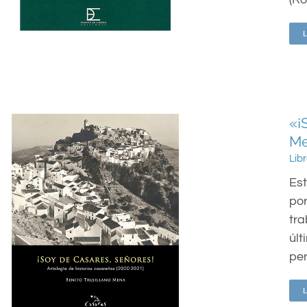
«¡
M
Lib
Est
por
tra
últ
per