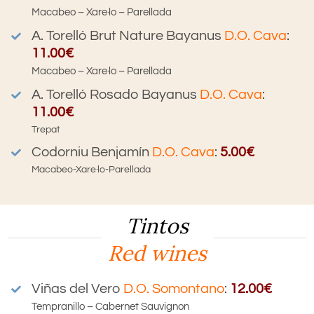
Macabeo – Xare·lo – Parellada
A. Torelló Brut Nature
Bayanus
D.O. Cava
:
11.00€
Macabeo – Xare·lo – Parellada
A. Torelló
Rosado
Bayanus
D.O. Cava
:
11.00€
Trepat
Codorniu Benjamín
D.O. Cava
:
5.00€
Macabeo-Xare·lo-Parellada
Tintos
Red wines
Viñas del Vero
D.O. Somontano
:
12.00€
Tempranillo – Cabernet Sauvignon