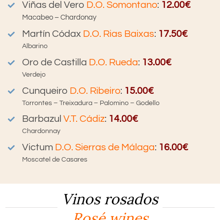
Viñas del Vero
D.O. Somontano
:
12.00€
Macabeo – Chardonay
Martín Códax
D.O. Rias Baixas
:
17.50€
Albarino
Oro de Castilla
D.O. Rueda
:
13.00€
Verdejo
Cunqueiro
D.O. Ribeiro
:
15.00€
Torrontes – Treixadura – Palomino – Godello
Barbazul
V.T. Cádiz
:
14.00€
Chardonnay
Victum
D.O. Sierras de Málaga
:
16.00€
Moscatel de Casares
Vinos rosados
Rosé wines