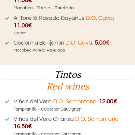
11.00€
Macabeo – Xare·lo – Parellada
A. Torelló
Rosado
Bayanus
D.O. Cava
:
11.00€
Trepat
Codorniu Benjamín
D.O. Cava
:
5.00€
Macabeo-Xare·lo-Parellada
Tintos
Red wines
Viñas del Vero
D.O. Somontano
:
12.00€
Tempranillo – Cabernet Sauvignon
Viñas del Vero
Crianza
D.O. Somontano
:
16.50€
Tempranillo – Cabernet Sauvignon